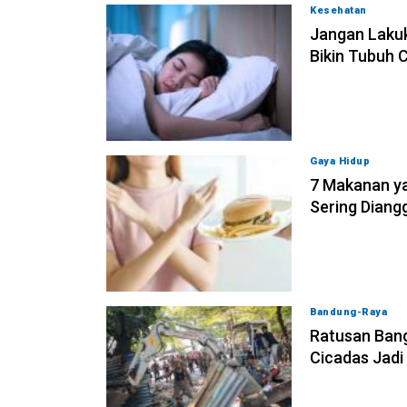
Kesehatan
06-08
Jangan Lakuk
Bikin Tubuh 
Gaya Hidup
06-0
7 Makanan ya
Sering Diang
Bandung-Raya
0
Ratusan Bang
Cicadas Jadi