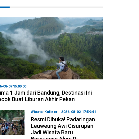
6-08-07 15:00:00
ma 1 Jam dari Bandung, Destinasi Ini
cok Buat Liburan Akhir Pekan
Wisata-Kuliner
2026-08-02 17:59:41
Resmi Dibuka! Padaringan
Leuweung Awi Cisurupan
Jadi Wisata Baru
Bernuansa Alam Di