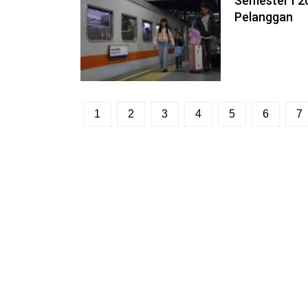
Semester I 2
Pelanggan
1
2
3
4
5
6
7