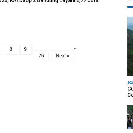
026, KAI Daop 2 Bandung Layani 2,77 Juta
...
8
9
76
Next »
202
Cu
Co