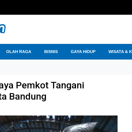
OLAH RAGA
BISNIS
GAYA HIDUP
WISATA & 
paya Pemkot Tangani
ta Bandung