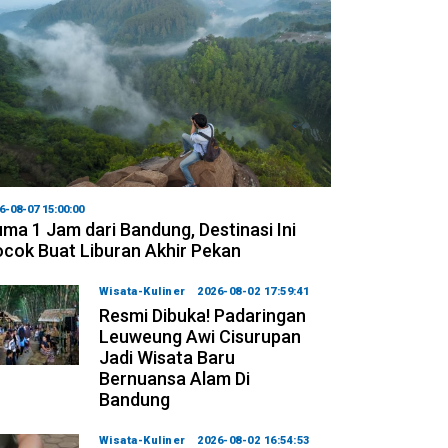
6-08-07 15:00:00
ma 1 Jam dari Bandung, Destinasi Ini
cok Buat Liburan Akhir Pekan
Wisata-Kuliner
2026-08-02 17:59:41
Resmi Dibuka! Padaringan
Leuweung Awi Cisurupan
Jadi Wisata Baru
Bernuansa Alam Di
Bandung
Wisata-Kuliner
2026-08-02 16:54:53