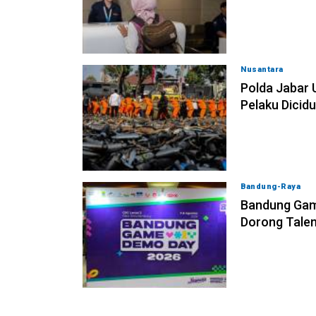
Nusantara
08-08
Polda Jabar 
Pelaku Dicid
Bandung-Raya
0
Bandung Gam
Dorong Tale