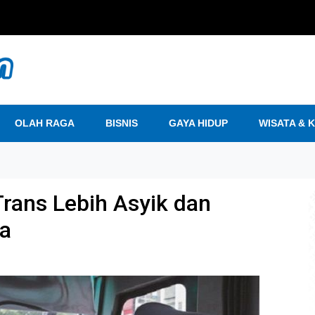
OLAH RAGA
BISNIS
GAYA HIDUP
WISATA & 
rans Lebih Asyik dan
ya