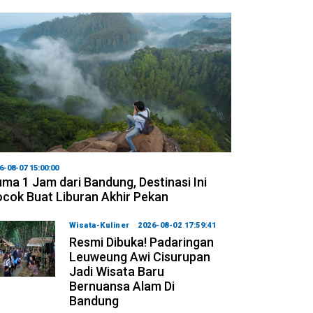
6-08-07 15:00:00
ma 1 Jam dari Bandung, Destinasi Ini
cok Buat Liburan Akhir Pekan
Wisata-Kuliner
2026-08-02 17:59:41
Resmi Dibuka! Padaringan
Leuweung Awi Cisurupan
Jadi Wisata Baru
Bernuansa Alam Di
Bandung