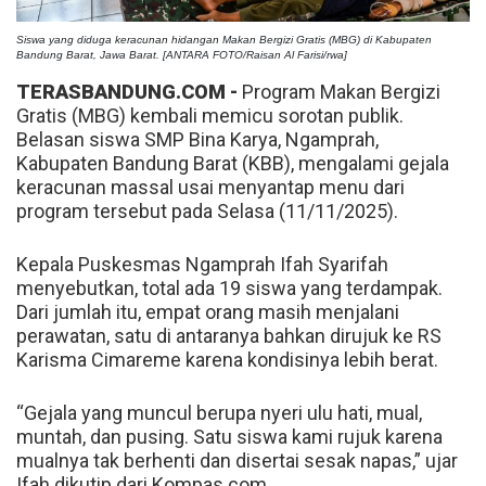
Siswa yang diduga keracunan hidangan Makan Bergizi Gratis (MBG) di Kabupaten
Bandung Barat, Jawa Barat. [ANTARA FOTO/Raisan Al Farisi/rwa]
TERASBANDUNG.COM -
Program Makan Bergizi
Gratis (MBG) kembali memicu sorotan publik.
Belasan siswa SMP Bina Karya, Ngamprah,
Kabupaten Bandung Barat (KBB), mengalami gejala
keracunan massal usai menyantap menu dari
program tersebut pada Selasa (11/11/2025).
Kepala Puskesmas Ngamprah Ifah Syarifah
menyebutkan, total ada 19 siswa yang terdampak.
Dari jumlah itu, empat orang masih menjalani
perawatan, satu di antaranya bahkan dirujuk ke RS
Karisma Cimareme karena kondisinya lebih berat.
“Gejala yang muncul berupa nyeri ulu hati, mual,
muntah, dan pusing. Satu siswa kami rujuk karena
mualnya tak berhenti dan disertai sesak napas,” ujar
Ifah dikutip dari Kompas.com.