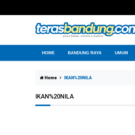
HOME
BANDUNG RAYA
UMUM
Home
IKAN%20NILA
IKAN%20NILA