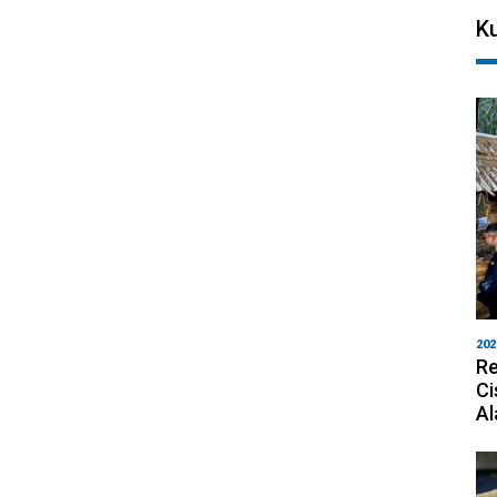
Ku
202
Re
Ci
Al