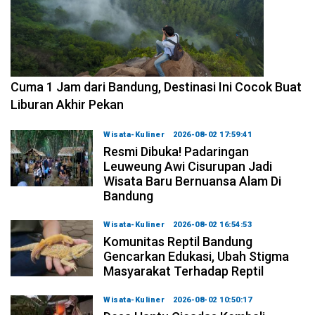
2026-08-07 15:00:00
Cuma 1 Jam dari Bandung, Destinasi Ini Cocok Buat
Liburan Akhir Pekan
Wisata-Kuliner
2026-08-02 17:59:41
Resmi Dibuka! Padaringan
Leuweung Awi Cisurupan Jadi
Wisata Baru Bernuansa Alam Di
Bandung
Wisata-Kuliner
2026-08-02 16:54:53
Komunitas Reptil Bandung
Gencarkan Edukasi, Ubah Stigma
Masyarakat Terhadap Reptil
Wisata-Kuliner
2026-08-02 10:50:17