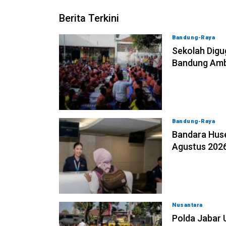
Berita Terkini
Bandung-Raya
0
Sekolah Digu
Bandung Ambi
Bandung-Raya
0
Bandara Huse
Agustus 202
Nusantara
08-08
Polda Jabar 