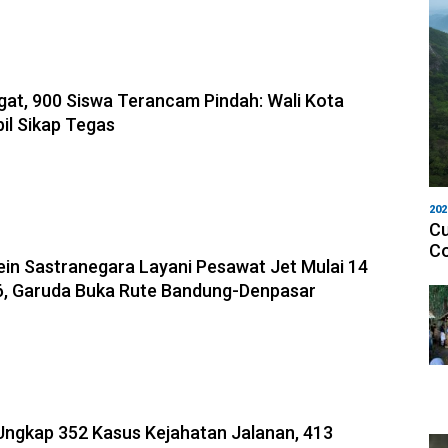
8-08-2026, 14:10
gat, 900 Siswa Terancam Pindah: Wali Kota
l Sikap Tegas
202
Cu
8-08-2026, 11:12
Co
in Sastranegara Layani Pesawat Jet Mulai 14
6, Garuda Buka Rute Bandung-Denpasar
-2026, 10:31
Ungkap 352 Kasus Kejahatan Jalanan, 413