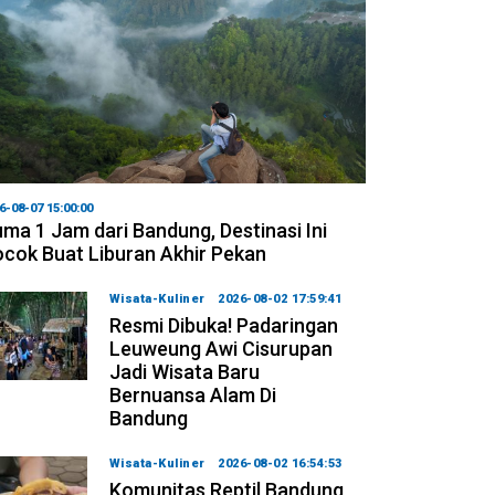
6-08-07 15:00:00
ma 1 Jam dari Bandung, Destinasi Ini
cok Buat Liburan Akhir Pekan
Wisata-Kuliner
2026-08-02 17:59:41
Resmi Dibuka! Padaringan
Leuweung Awi Cisurupan
Jadi Wisata Baru
Bernuansa Alam Di
Bandung
Wisata-Kuliner
2026-08-02 16:54:53
Komunitas Reptil Bandung