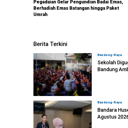
Pegadaian Gelar Pengundian Badai Emas,
Berhadiah Emas Batangan hingga Paket
Umrah
Berita Terkini
Bandung-Raya
0
Sekolah Digu
Bandung Ambi
Bandung-Raya
0
Bandara Huse
Agustus 202