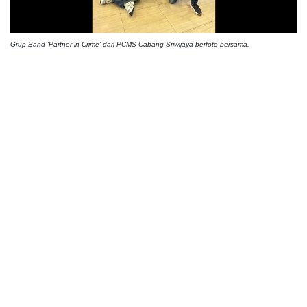
Grup Band 'Partner in Crime' dari PCMS Cabang Sriwijaya berfoto bersama.