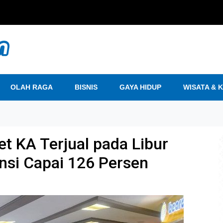
OLAH RAGA
BISNIS
GAYA HIDUP
WISATA & 
et KA Terjual pada Libur
nsi Capai 126 Persen