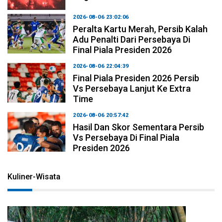
2026-08-06 23:02:06
Peralta Kartu Merah, Persib Kalah
Adu Penalti Dari Persebaya Di
Final Piala Presiden 2026
2026-08-06 22:04:39
Final Piala Presiden 2026 Persib
Vs Persebaya Lanjut Ke Extra
Time
2026-08-06 20:57:42
Hasil Dan Skor Sementara Persib
Vs Persebaya Di Final Piala
Presiden 2026
Kuliner-Wisata