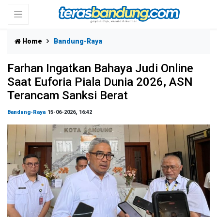
Home
Bandung-Raya
Farhan Ingatkan Bahaya Judi Online
Saat Euforia Piala Dunia 2026, ASN
Terancam Sanksi Berat
Bandung-Raya
15-06-2026, 16:42