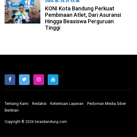
2026-05-26 21:15:06
KONI Kota Bandung Perkuat
Pembinaan Atlet, Dari Asuransi
Hingga Beasiswa Perguruan
Tinggi
Tentang Kami
Redaksi
Ketentuan Layanan
Pedoman Media Siber
Beriklan
Copyright © 2026 terasbandung.com