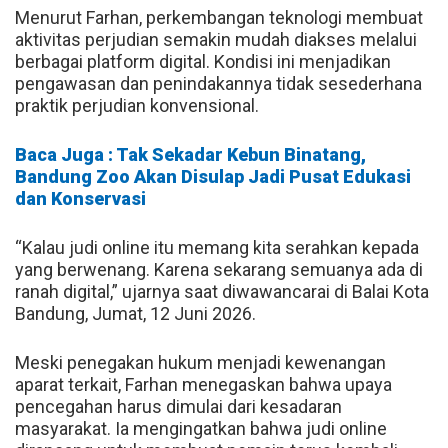
Menurut Farhan, perkembangan teknologi membuat
aktivitas perjudian semakin mudah diakses melalui
berbagai platform digital. Kondisi ini menjadikan
pengawasan dan penindakannya tidak sesederhana
praktik perjudian konvensional.
Baca Juga : Tak Sekadar Kebun Binatang,
Bandung Zoo Akan Disulap Jadi Pusat Edukasi
dan Konservasi
“Kalau judi online itu memang kita serahkan kepada
yang berwenang. Karena sekarang semuanya ada di
ranah digital,” ujarnya saat diwawancarai di Balai Kota
Bandung, Jumat, 12 Juni 2026.
Meski penegakan hukum menjadi kewenangan
aparat terkait, Farhan menegaskan bahwa upaya
pencegahan harus dimulai dari kesadaran
masyarakat. Ia mengingatkan bahwa judi online