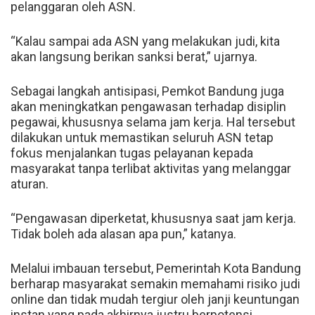
pelanggaran oleh ASN.
“Kalau sampai ada ASN yang melakukan judi, kita
akan langsung berikan sanksi berat,” ujarnya.
Sebagai langkah antisipasi, Pemkot Bandung juga
akan meningkatkan pengawasan terhadap disiplin
pegawai, khususnya selama jam kerja. Hal tersebut
dilakukan untuk memastikan seluruh ASN tetap
fokus menjalankan tugas pelayanan kepada
masyarakat tanpa terlibat aktivitas yang melanggar
aturan.
“Pengawasan diperketat, khususnya saat jam kerja.
Tidak boleh ada alasan apa pun,” katanya.
Melalui imbauan tersebut, Pemerintah Kota Bandung
berharap masyarakat semakin memahami risiko judi
online dan tidak mudah tergiur oleh janji keuntungan
instan yang pada akhirnya justru berpotensi