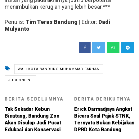
menimbulkan kerugian yang lebih besar.***
Penulis:
Tim Teras Bandung
| Editor:
Dadi
Mulyanto
WALI KOTA BANDUNG MUHAMMAD FARHAN
JUDI ONLINE
BERITA SEBELUMNYA
BERITA BERIKUTNYA
Tak Sekadar Kebun
Erick Darmadjaya Angkat
Binatang, Bandung Zoo
Bicara Soal Pajak STNK,
Akan Disulap Jadi Pusat
Ternyata Bukan Kebijakan
Edukasi dan Konservasi
DPRD Kota Bandung