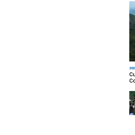
202
Cu
Co