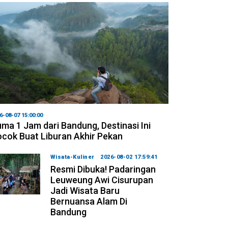
6-08-07 15:00:00
ma 1 Jam dari Bandung, Destinasi Ini
cok Buat Liburan Akhir Pekan
Wisata-Kuliner
2026-08-02 17:59:41
Resmi Dibuka! Padaringan
Leuweung Awi Cisurupan
Jadi Wisata Baru
Bernuansa Alam Di
Bandung