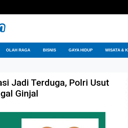
OLAH RAGA
BISNIS
GAYA HIDUP
WISATA & 
i Jadi Terduga, Polri Usut
al Ginjal