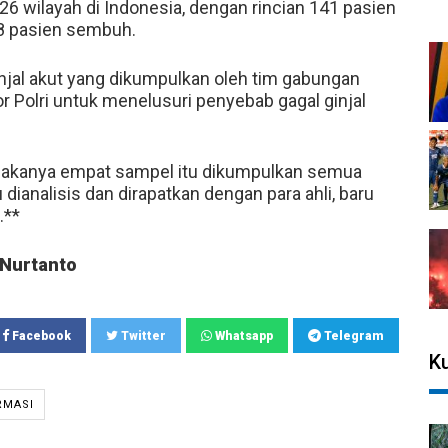
i 26 wilayah di Indonesia, dengan rincian 141 pasien
38 pasien sembuh.
njal akut yang dikumpulkan oleh tim gabungan
or Polri untuk menelusuri penyebab gagal ginjal
makanya empat sampel itu dikumpulkan semua
u dianalisis dan dirapatkan dengan para ahli, baru
.**
Nurtanto
Facebook
Twitter
Whatsapp
Telegram
Ku
RMASI