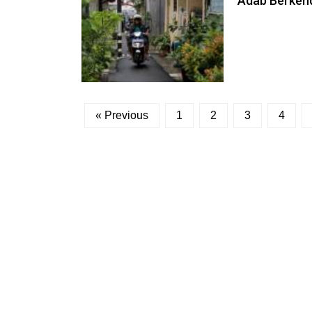
Adab Berken
« Previous
1
2
3
4