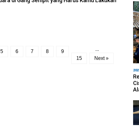
dara di Gang Sempit yang Harus Kamu Lakukan
...
5
6
7
8
9
15
Next »
202
Re
Ci
Al